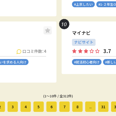
#上京したい
#1-２年生O
マイナビ
ナビサイト
3.7
口コミ件数：4
会いを求める人向け
#就活初心者向け
#新し
(1～10件 / 全312件)
2
3
4
5
6
7
8
...
31