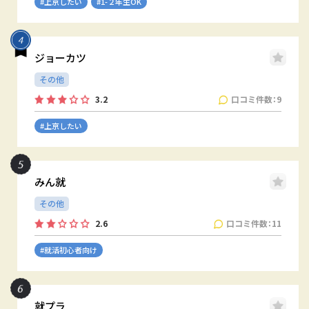
#上京したい
#1-２年生OK
ジョーカツ
その他
口コミ件数：9
3.2
#上京したい
みん就
その他
口コミ件数：11
2.6
#就活初心者向け
就プラ