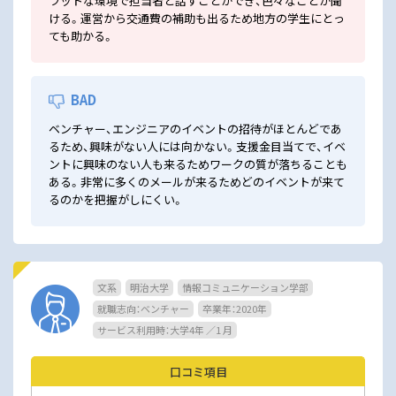
ラットな環境で担当者と話すことができ、色々なことが聞
ける。運営から交通費の補助も出るため地方の学生にとっ
ても助かる。
BAD
ベンチャー、エンジニアのイベントの招待がほとんどであ
るため、興味がない人には向かない。支援金目当てで、イベ
ントに興味のない人も来るためワークの質が落ちることも
ある。非常に多くのメールが来るためどのイベントが来て
るのかを把握がしにくい。
文系
明治大学
情報コミュニケーション学部
就職志向：ベンチャー
卒業年：2020年
サービス利用時：大学4年 ／1 月
口コミ項目