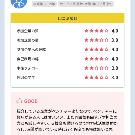
卒業年：2019年
サービス利用時：大学3年 ／2 月中旬
口コミ項目
4.0
参加企業の質
3.0
参加企業の量
4.0
参加企業への理解
4.0
自己表現の幅
2.0
事後フォロー
3.0
周囲の学生
GOOD
紹介している企業がベンチャーよりなので、ベンチャーに
興味がある人にはオススメ。また雰囲気も固すぎず担当の
方とも話しやすい。支援金も頂けるので地方就活生は助か
るし、時間が空いている時に行く程度でも損は無いと思