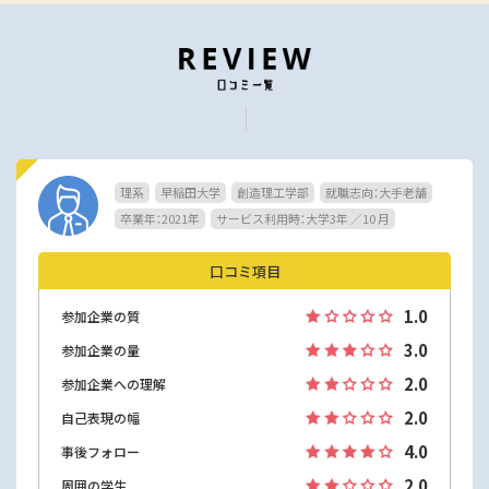
理系
早稲田大学
創造理工学部
就職志向：大手老舗
卒業年：2021年
サービス利用時：大学3年 ／10 月
口コミ項目
1.0
参加企業の質
3.0
参加企業の量
2.0
参加企業への理解
2.0
自己表現の幅
4.0
事後フォロー
2.0
周囲の学生