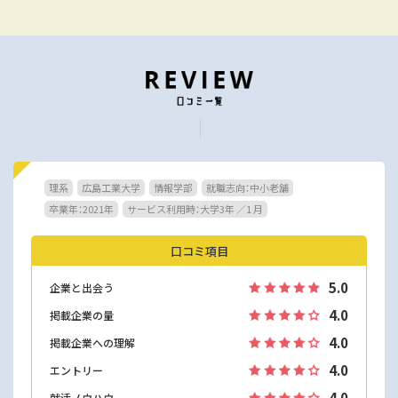
理系
広島工業大学
情報学部
就職志向：中小老舗
卒業年：2021年
サービス利用時：大学3年 ／1 月
口コミ項目
5.0
企業と出会う
4.0
掲載企業の量
4.0
掲載企業への理解
4.0
エントリー
4.0
就活ノウハウ