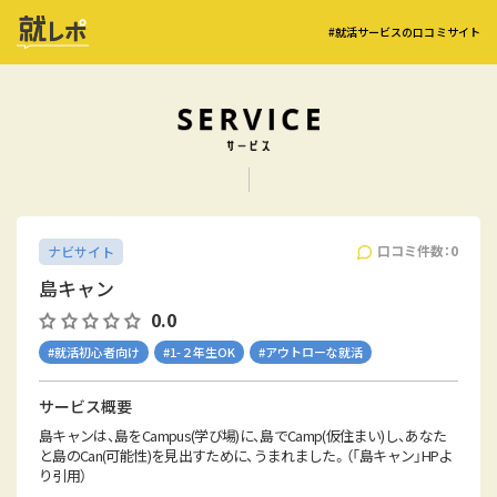
#就活サービスの口コミサイト
口コミ件数：0
ナビサイト
島キャン
0.0
#就活初心者向け
#1-２年生OK
#アウトローな就活
サービス概要
島キャンは、島をCampus(学び場)に、島でCamp(仮住まい)し、あなた
と島のCan(可能性)を見出すために、うまれました。（「島キャン」HPよ
り引用）