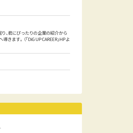
深掘り、君にぴったりの企業の紹介から
 （「DiG UP CAREER」HPよ
。