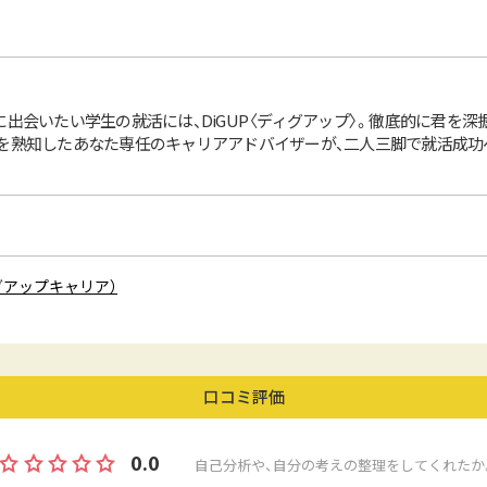
に出会いたい学生の就活には、DiGUP〈ディグアップ〉。徹底的に君を
知したあなた専任のキャリアアドバイザーが、二人三脚で就活成功へ導きます。
ディグアップキャリア）
口コミ評価
0.0
自己分析や、自分の考えの整理をしてくれたか