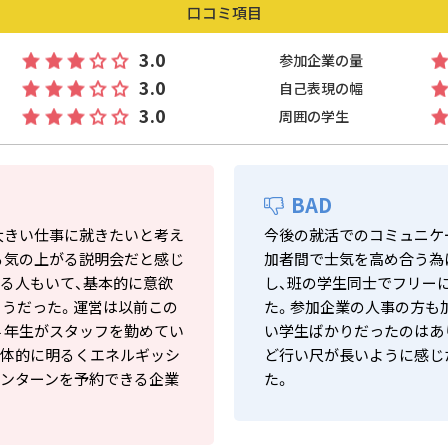
口コミ項目
3.0
参加企業の量
3.0
自己表現の幅
3.0
周囲の学生
BAD
大きい仕事に就きたいと考え
今後の就活でのコミュニケ
る気の上がる説明会だと感じ
加者間で士気を高め合う為
る人もいて、基本的に意欲
し、班の学生同士でフリー
ようだった。運営は以前この
た。参加企業の人事の方も
４年生がスタッフを勤めてい
い学生ばかりだったのはあ
全体的に明るくエネルギッシ
ど行い尺が長いように感じ
インターンを予約できる企業
た。