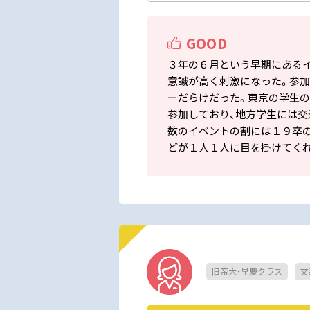
GOOD
３年の６月という早期にある
意識が高く刺激になった。参
ーだらけだった。東京の学生
参加しており、地方学生には交
数のイベントの割には１９卒
どが１人１人に目を掛けてく
旧帝大・早慶クラス
文