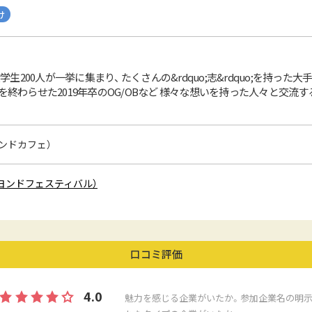
け
大学生200人が一挙に集まり、 たくさんの&rdquo;志&rdquo;を持
を終わらせた2019年卒のOG/OBなど 様々な想いを持った人々と交流
ビヨンドカフェ）
L（ビヨンドフェスティバル）
口コミ評価
4.0
魅力を感じる企業がいたか。参加企業名の明示