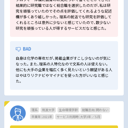
結果的に研究職ではなく総合職を選択したのだが、私は研
究を頑張っていたのでその点を評価してくれるような記述
欄が多くあり嬉しかった。理系の就活でも研究を評価して
くれるところは意外に少ないと感じていたので、数少ない
研究を頑張っている人が得するサービスだなと感じた。
BAD
自身は化学の専攻だが、掲載企業がすこし少ないのが気に
なった。また、理系の人特化なので文系の人は使えない。
他にも大手の企業を幅広く多く見たいという願望がある人
はやはりリクナビやマイナビを使った方がいいなと感じ
た。
理系
筑波大学
生命環境学群
就職志向：問わない
卒業年：2021年
サービス利用時：大学3年 ／5 月